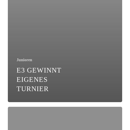
Junioren
E3 GEWINNT
EIGENES
TURNIER
Abteilung
Fußball
mit