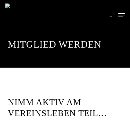
Skip
to
Men
search
main
content
MITGLIED WERDEN
NIMM AKTIV AM
VEREINSLEBEN TEIL…