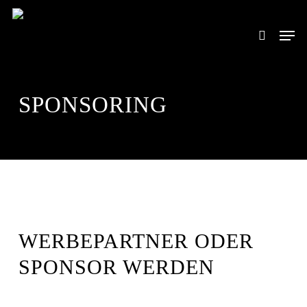
Skip
to
Men
search
main
content
SPONSORING
WERBEPARTNER ODER
SPONSOR WERDEN