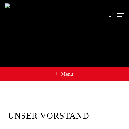
Skip
to
Men
search
main
content
Menu
UNSER VORSTAND