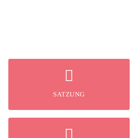
Hier findet ihr die wichtigsten Vereinsunterlagen als
PDF zum Download.
SATZUNG
Beitragsordnung
Beitragsordnung