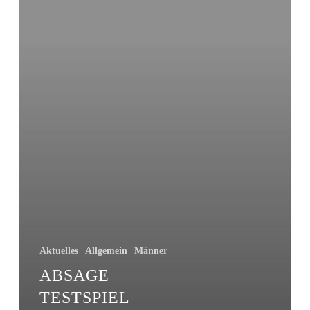
SF
Johannisthal
am
01.02.
Aktuelles
Allgemein
Männer
ABSAGE
TESTSPIEL