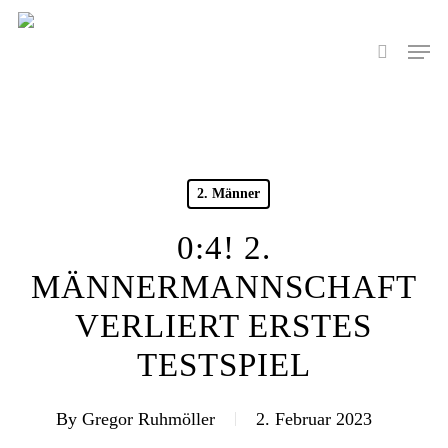
Skip
to
Men
search
main
content
2. Männer
0:4! 2.
MÄNNERMANNSCHAFT
VERLIERT ERSTES
TESTSPIEL
By
Gregor Ruhmöller
2. Februar 2023