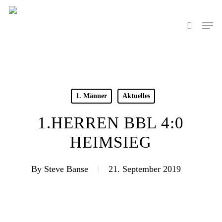
Skip
to
Men
search
main
content
1. Männer
Aktuelles
1.HERREN BBL 4:0
HEIMSIEG
By
Steve Banse
21. September 2019