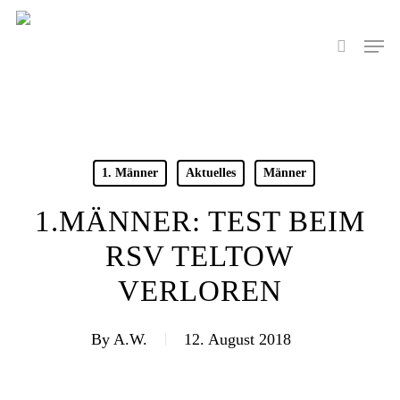
Skip
to
Men
search
main
content
1. Männer
Aktuelles
Männer
1.MÄNNER: TEST BEIM
RSV TELTOW
VERLOREN
By
A.W.
12. August 2018