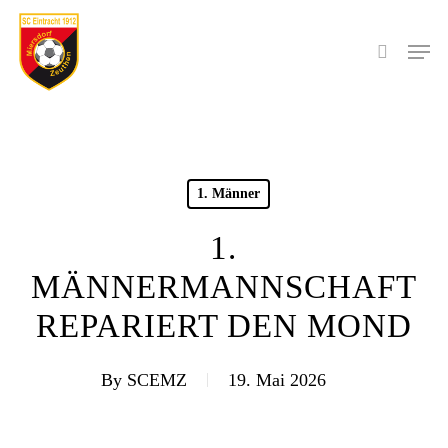
Skip
to
Men
search
main
content
1. Männer
1.
MÄNNERMANNSCHAFT
REPARIERT DEN MOND
By
SCEMZ
19. Mai 2026