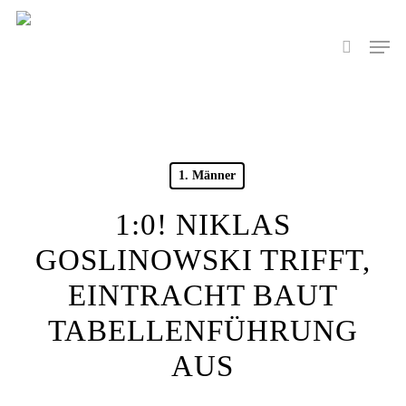
Skip
to
Men
search
main
content
1. Männer
1:0! NIKLAS
GOSLINOWSKI TRIFFT,
EINTRACHT BAUT
TABELLENFÜHRUNG
AUS