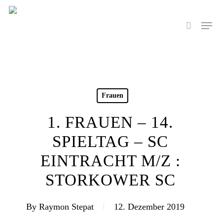
Skip
to
Men
search
main
content
Frauen
1. FRAUEN – 14.
SPIELTAG – SC
EINTRACHT M/Z :
STORKOWER SC
By
Raymon Stepat
12. Dezember 2019