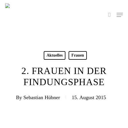
Skip
to
Men
search
main
content
Aktuelles
Frauen
2. FRAUEN IN DER
FINDUNGSPHASE
By
Sebastian Hübner
15. August 2015