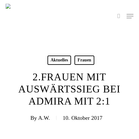
Skip
to
Men
search
main
content
Aktuelles
Frauen
2.FRAUEN MIT
AUSWÄRTSSIEG BEI
ADMIRA MIT 2:1
By
A.W.
10. Oktober 2017