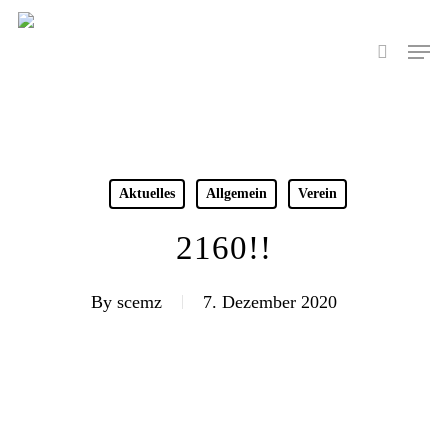
Skip
to
Men
search
main
content
Aktuelles
Allgemein
Verein
2160!!
By
scemz
7. Dezember 2020