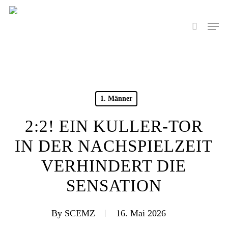
Skip
to
Men
search
main
content
1. Männer
2:2! EIN KULLER-TOR
IN DER NACHSPIELZEIT
VERHINDERT DIE
SENSATION
By
SCEMZ
16. Mai 2026