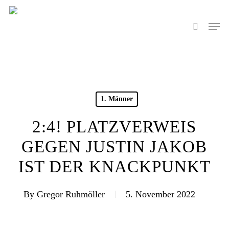
Skip
to
Men
search
main
content
1. Männer
2:4! PLATZVERWEIS
GEGEN JUSTIN JAKOB
IST DER KNACKPUNKT
By
Gregor Ruhmöller
5. November 2022