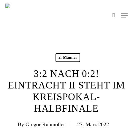
Skip
to
Men
search
main
content
2. Männer
3:2 NACH 0:2!
EINTRACHT II STEHT IM
KREISPOKAL-
HALBFINALE
By
Gregor Ruhmöller
27. März 2022