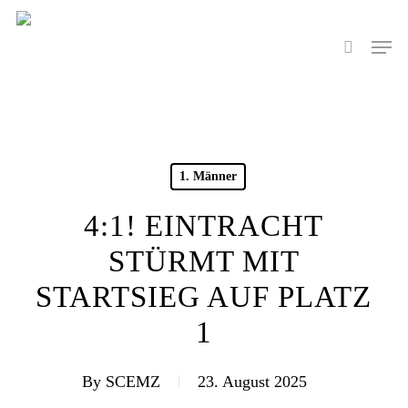
Skip
to
Men
search
main
content
1. Männer
4:1! EINTRACHT
STÜRMT MIT
STARTSIEG AUF PLATZ
1
By
SCEMZ
23. August 2025