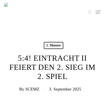
Skip
to
Men
search
main
content
2. Männer
5:4! EINTRACHT II
FEIERT DEN 2. SIEG IM
2. SPIEL
By
SCEMZ
3. September 2025