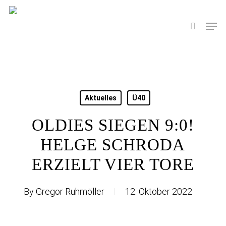
Skip
to
Men
search
main
content
Aktuelles
Ü40
OLDIES SIEGEN 9:0!
HELGE SCHRODA
ERZIELT VIER TORE
By
Gregor Ruhmöller
12. Oktober 2022