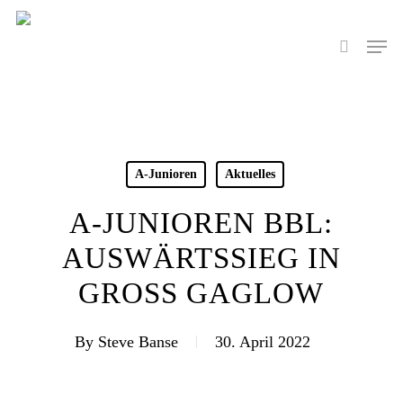
Skip
to
Men
search
main
content
A-Junioren
Aktuelles
A-JUNIOREN BBL:
AUSWÄRTSSIEG IN
GROSS GAGLOW
By
Steve Banse
30. April 2022