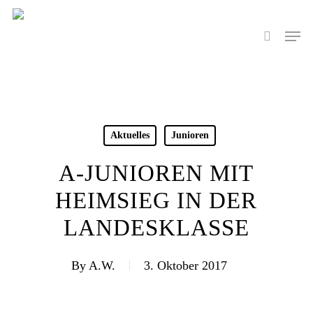
Skip
to
Men
search
main
content
Aktuelles
Junioren
A-JUNIOREN MIT
HEIMSIEG IN DER
LANDESKLASSE
By
A.W.
3. Oktober 2017