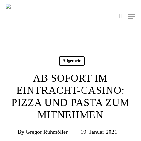
Skip
to
Men
search
main
content
Allgemein
AB SOFORT IM
EINTRACHT-CASINO:
PIZZA UND PASTA ZUM
MITNEHMEN
By
Gregor Ruhmöller
19. Januar 2021