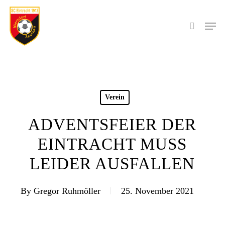
Skip
to
Men
search
main
content
Verein
ADVENTSFEIER DER
EINTRACHT MUSS
LEIDER AUSFALLEN
By
Gregor Ruhmöller
25. November 2021