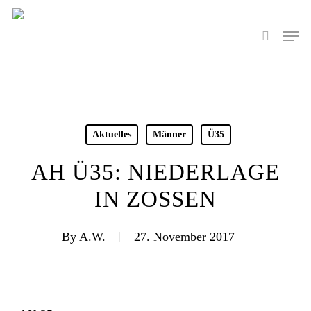
Skip
to
Men
search
main
content
Aktuelles
Männer
Ü35
AH Ü35: NIEDERLAGE
IN ZOSSEN
By
A.W.
27. November 2017