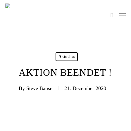
Skip
to
Men
search
main
content
Aktuelles
AKTION BEENDET !
By
Steve Banse
21. Dezember 2020