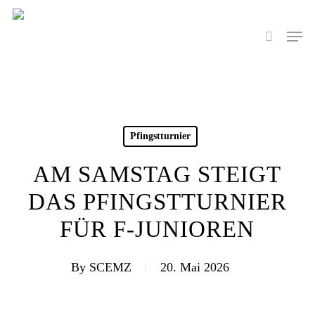
Skip
to
Men
search
main
content
Pfingstturnier
AM SAMSTAG STEIGT
DAS PFINGSTTURNIER
FÜR F-JUNIOREN
By
SCEMZ
20. Mai 2026