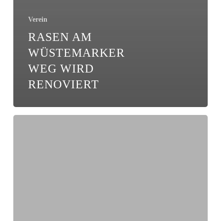
Verein
RASEN AM
WÜSTEMARKER
WEG WIRD
RENOVIERT
Gucken
und
genießen:
Video
vom
Kreispokal-
Triumph