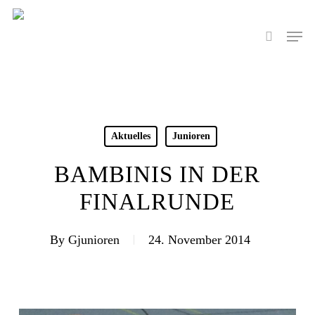
Skip
to
Men
search
main
content
Aktuelles
Junioren
BAMBINIS IN DER
FINALRUNDE
By
Gjunioren
24. November 2014