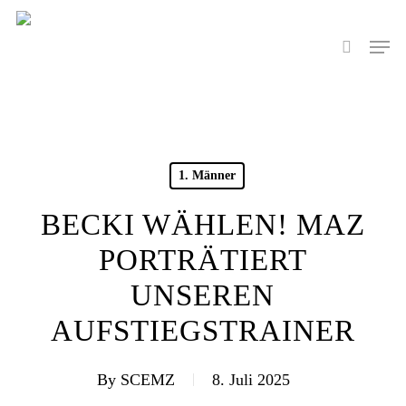
Skip
to
Men
search
main
content
1. Männer
BECKI WÄHLEN! MAZ
PORTRÄTIERT
UNSEREN
AUFSTIEGSTRAINER
By
SCEMZ
8. Juli 2025