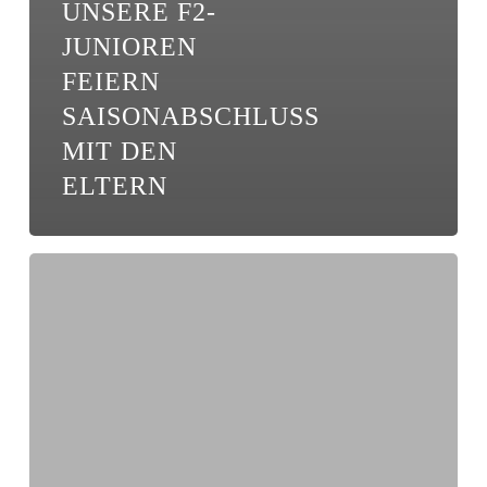
UNSERE F2-
JUNIOREN
FEIERN
SAISONABSCHLUSS
MIT DEN
ELTERN
Doppelsieg
für
unsere
D1-
Junioren,
E1
gewinnt
in