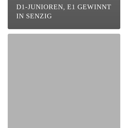
D1-JUNIOREN, E1 GEWINNT
IN SENZIG
Peer
Gülzow
zum
besten
Torhüter
(!)
gewählt