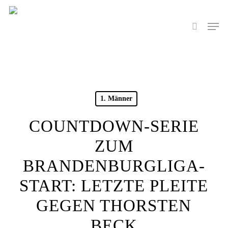
Skip
to
Men
search
main
content
1. Männer
COUNTDOWN-SERIE
ZUM
BRANDENBURGLIGA-
START: LETZTE PLEITE
GEGEN THORSTEN
BECK