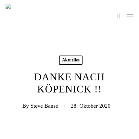
Skip
to
Men
search
main
content
Aktuelles
DANKE NACH
KÖPENICK !!
By
Steve Banse
28. Oktober 2020