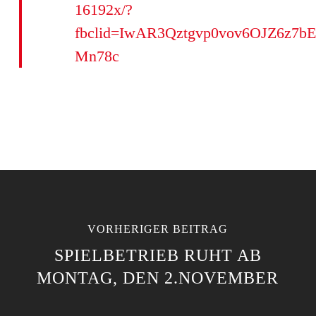
16192x/?
fbclid=IwAR3Qztgvp0vov6OJZ6z7
Mn78c
VORHERIGER BEITRAG
SPIELBETRIEB RUHT AB
MONTAG, DEN 2.NOVEMBER