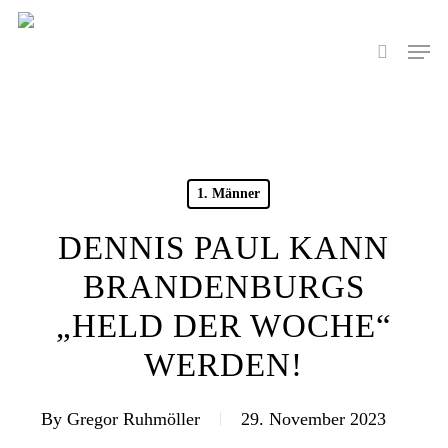
Skip
to
Men
search
main
content
1. Männer
DENNIS PAUL KANN
BRANDENBURGS
„HELD DER WOCHE“
WERDEN!
By
Gregor Ruhmöller
29. November 2023