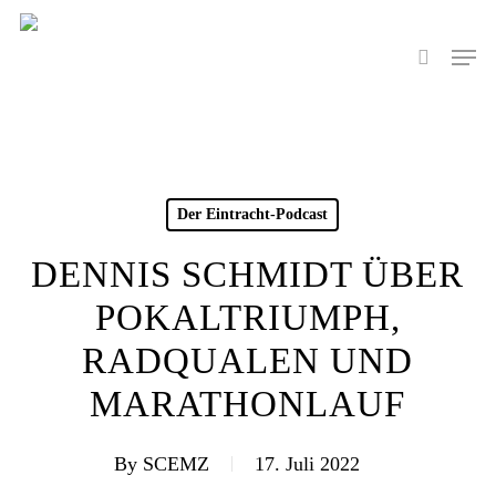
Skip
to
Men
search
main
content
Der Eintracht-Podcast
DENNIS SCHMIDT ÜBER
POKALTRIUMPH,
RADQUALEN UND
MARATHONLAUF
By
SCEMZ
17. Juli 2022