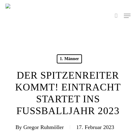
Skip
to
Men
search
main
content
1. Männer
DER SPITZENREITER
KOMMT! EINTRACHT
STARTET INS
FUSSBALLJAHR 2023
By
Gregor Ruhmöller
17. Februar 2023