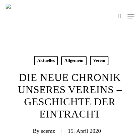
Skip
to
Men
search
main
content
Aktuelles
Allgemein
Verein
DIE NEUE CHRONIK
UNSERES VEREINS –
GESCHICHTE DER
EINTRACHT
By
scemz
15. April 2020