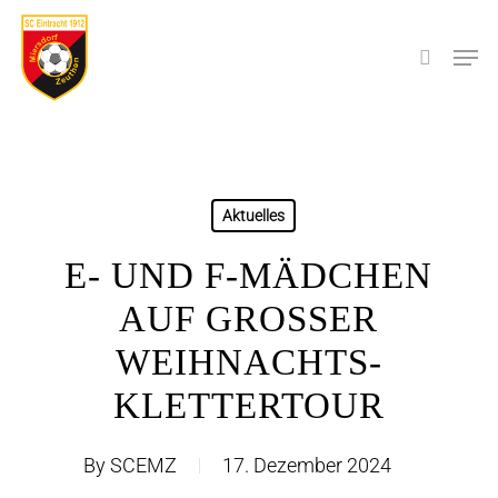
Skip
to
Men
search
main
content
Aktuelles
E- UND F-MÄDCHEN
AUF GROSSER W
EIHNACHTS-K
LETTERTOUR
By
SCEMZ
17. Dezember 2024