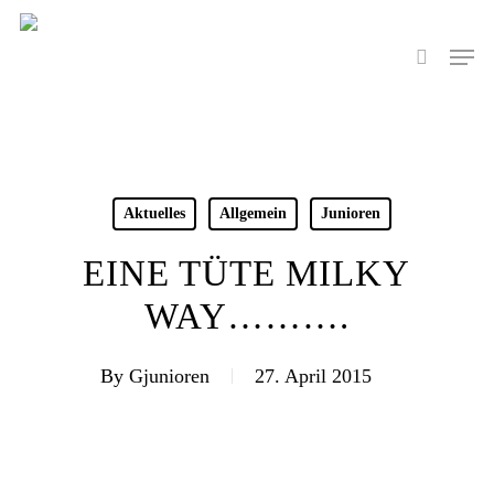
Skip
to
Men
search
main
content
Aktuelles
Allgemein
Junioren
EINE TÜTE MILKY
WAY……….
By
Gjunioren
27. April 2015