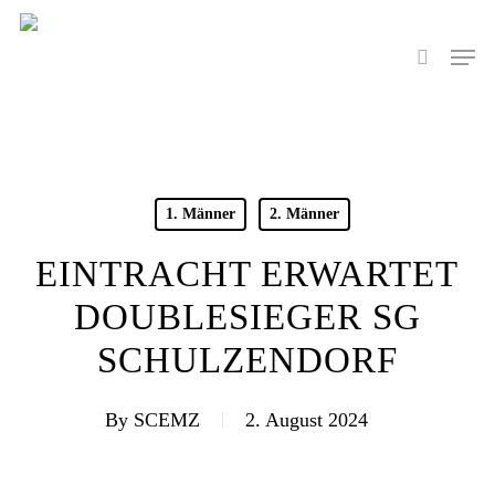
Skip
to
Men
search
main
content
1. Männer
2. Männer
EINTRACHT ERWARTET
DOUBLESIEGER SG
SCHULZENDORF
By
SCEMZ
2. August 2024