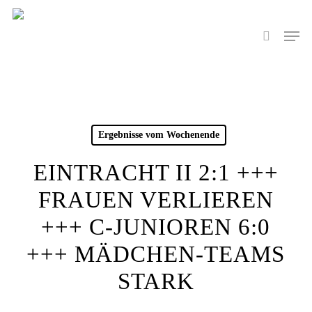
Skip
to
Men
search
main
content
Ergebnisse vom Wochenende
EINTRACHT II 2:1 +++
FRAUEN VERLIEREN
+++ C-JUNIOREN 6:0
+++ MÄDCHEN-TEAMS
STARK