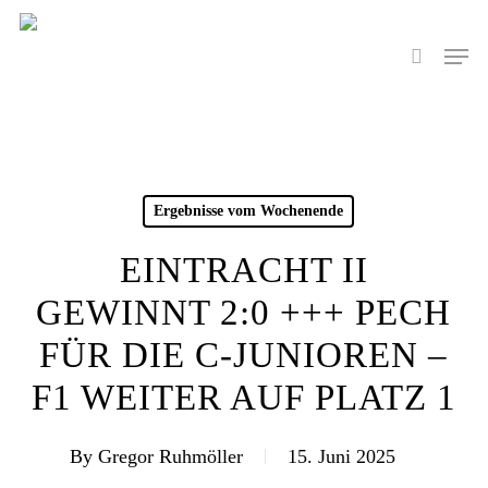
Skip
to
Men
search
main
content
Ergebnisse vom Wochenende
EINTRACHT II
GEWINNT 2:0 +++ PECH
FÜR DIE C-JUNIOREN –
F1 WEITER AUF PLATZ 1
By
Gregor Ruhmöller
15. Juni 2025