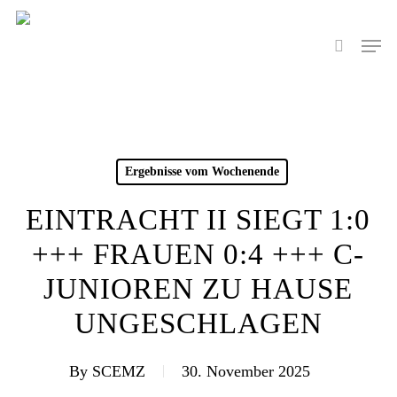
Skip
to
Men
search
main
content
Ergebnisse vom Wochenende
EINTRACHT II SIEGT 1:0
+++ FRAUEN 0:4 +++ C-
JUNIOREN ZU HAUSE
UNGESCHLAGEN
By
SCEMZ
30. November 2025