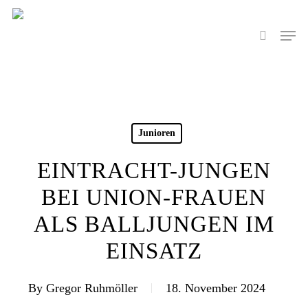
Skip
to
Men
search
main
content
Junioren
EINTRACHT-JUNGEN
BEI UNION-FRAUEN
ALS BALLJUNGEN IM
EINSATZ
By
Gregor Ruhmöller
18. November 2024