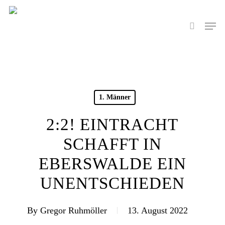
Skip
to
Men
search
main
content
1. Männer
2:2! EINTRACHT
SCHAFFT IN
EBERSWALDE EIN
UNENTSCHIEDEN
By
Gregor Ruhmöller
13. August 2022