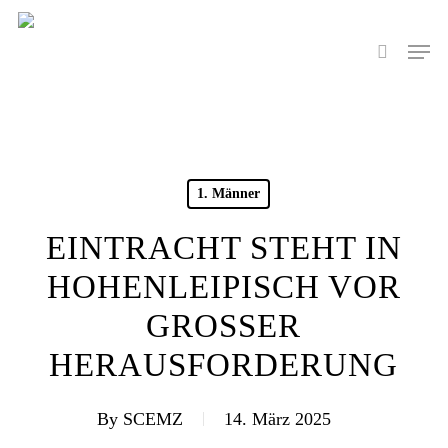
Skip
to
Men
search
main
content
1. Männer
EINTRACHT STEHT IN
HOHENLEIPISCH VOR
GROSSER H
ERAUSFORDERUNG
By
SCEMZ
14. März 2025