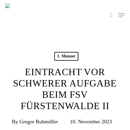
Skip
to
Men
search
main
content
1. Männer
EINTRACHT VOR
SCHWERER AUFGABE
BEIM FSV
FÜRSTENWALDE II
By
Gregor Ruhmöller
10. November 2023