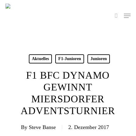
Skip
to
Men
search
main
content
Aktuelles
F1-Junioren
Junioren
F1 BFC DYNAMO
GEWINNT
MIERSDORFER
ADVENTSTURNIER
By
Steve Banse
2. Dezember 2017