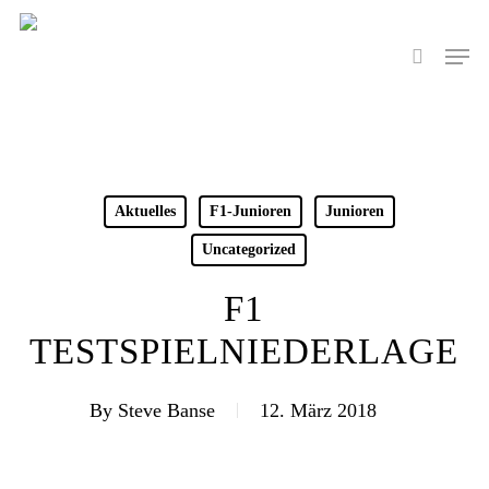
Skip
to
Men
search
main
content
Aktuelles
F1-Junioren
Junioren
Uncategorized
F1
TESTSPIELNIEDERLAGE
By
Steve Banse
12. März 2018