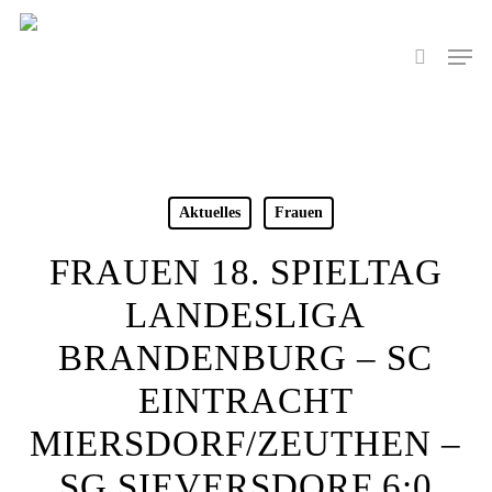
Skip
to
Men
search
main
content
Aktuelles
Frauen
FRAUEN 18. SPIELTAG
LANDESLIGA
BRANDENBURG – SC
EINTRACHT
MIERSDORF/ZEUTHEN –
SG SIEVERSDORF 6:0